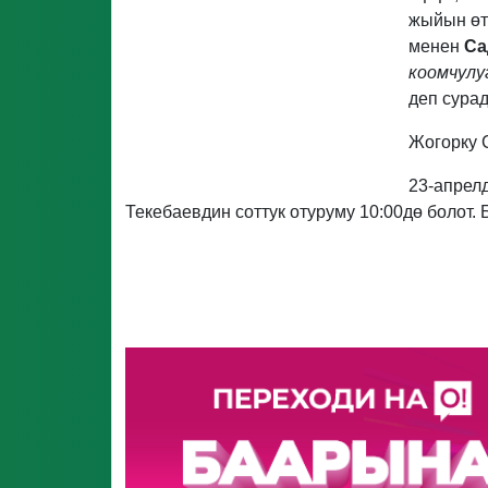
жыйын өт
менен
Са
коомчулу
деп сура
Жогорку 
23-апрел
Текебаевдин соттук отуруму 10:00дө болот.