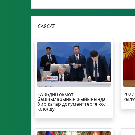
САЯСАТ
ЕАЭБдин өкмөт
2027
башчыларынын жыйынында
кылу
бир катар документтерге кол
коюлду