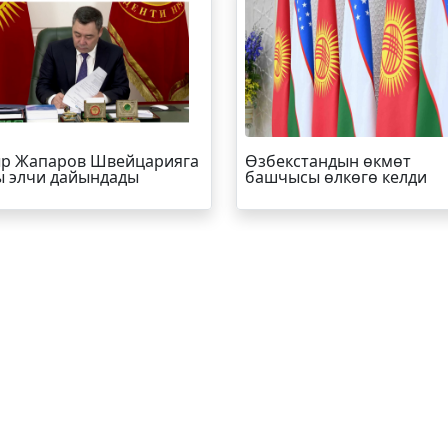
р Жапаров Швейцарияга
Өзбекстандын өкмөт
 элчи дайындады
башчысы өлкөгө келди