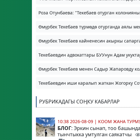
Роза Отунбаева: "Текебаев отурган колониян
Өмүрбек Текебаев түрмөдө отурганда аялы ме
Өмүрбек Текебаев кайненесин акыркы сапарг
Текебаевдин адвокаттары БУУнун Адам укукт
Өмүрбек Текебаев менен Садыр Жапаровду к
Текебаевдин иши каралып жаткан Жогорку Сот
РУБРИКАДАГЫ СОҢКУ КАБАРЛАР
10:38 2026-08-09
|
КООМ ЖАНА ТУР
БЛОГ
: Эркин сынап, тоо башынд
тынчтыкка умтулган саякатчы