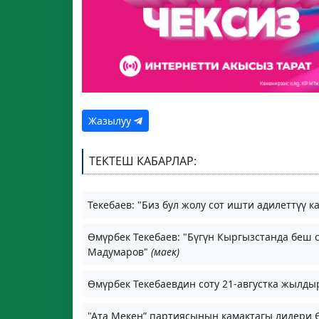
Жазылуу
ТЕКТЕШ КАБАРЛАР:
Текебаев: "Биз бул жолу сот ишти адилеттүү 
Өмүрбек Текебаев: "Бүгүн Кыргызстанда беш с
Мадумаров"
(маек)
Өмүрбек Текебаевдин соту 21-августка жылд
"Ата Мекен” партиясынын камактагы лидери