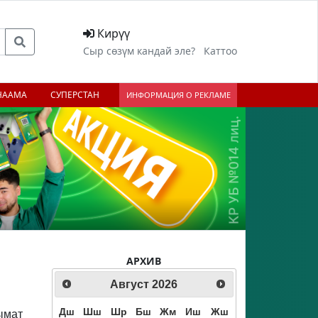
Кирүү
Сыр сөзүм кандай эле?
Каттоо
НААМА
СУПЕРСТАН
ИНФОРМАЦИЯ О РЕКЛАМЕ
АРХИВ
Август
2026
Дш
Шш
Шр
Бш
Жм
Иш
Жш
ымат