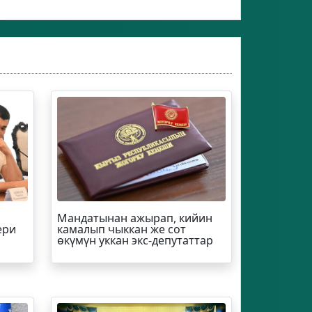
Мандатынан ажырап, кийин
ери
камалып чыккан же сот
өкүмүн уккан экс-депутаттар