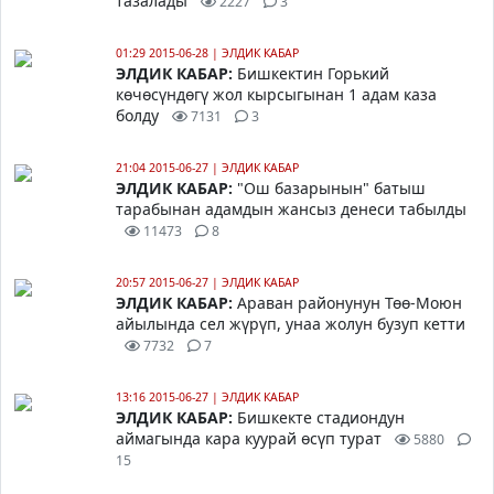
тазалады
2227
3
01:29 2015-06-28
|
ЭЛДИК КАБАР
ЭЛДИК КАБАР:
Бишкектин Горький
көчөсүндөгү
жол кырсыгынан 1 адам каза
болду
7131
3
21:04 2015-06-27
|
ЭЛДИК КАБАР
ЭЛДИК КАБАР:
"Ош базарынын" батыш
тарабынан адамдын жансыз денеси табылды
11473
8
20:57 2015-06-27
|
ЭЛДИК КАБАР
ЭЛДИК КАБАР:
Араван районунун Төө-Моюн
айылында сел жүрүп, унаа жолун бузуп кетти
7732
7
13:16 2015-06-27
|
ЭЛДИК КАБАР
ЭЛДИК КАБАР:
Бишкекте стадиондун
аймагында кара куурай өсүп турат
5880
15