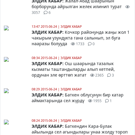
ЭЛДИК КАБАР:
Жалал-Абад шаарынын
борборунда айрылган желек илинип турат
3057
6
13:47 2015-06-24
|
ЭЛДИК КАБАР
ЭЛДИК КАБАР:
Кочкор районунда жаңы жол 1
чакырым узундукта гана салынып, эл буга
нааразы болууда
1733
0
08:34 2015-06-24
|
ЭЛДИК КАБАР
ЭЛДИК КАБАР:
Ош шаарында тазалык
кызматы таштандыларды алып кетпей,
ордунан эле өрттөп жатат
2365
3
08:29 2015-06-24
|
ЭЛДИК КАБАР
ЭЛДИК КАБАР:
Баткен облусунун бир катар
аймактарында сел жүрдү
1955
1
08:24 2015-06-24
|
ЭЛДИК КАБАР
ЭЛДИК КАБАР:
Баткендин Кара-Булак
айылында сел агындылары унаа жолду тороп