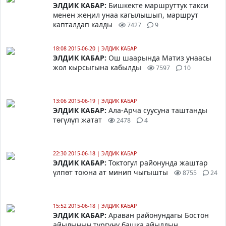
ЭЛДИК КАБАР:
Бишкекте маршруттук такси
менен жеңил унаа кагылышып, маршрут
капталдап калды
7427
9
18:08 2015-06-20
|
ЭЛДИК КАБАР
ЭЛДИК КАБАР:
Ош шаарында Матиз унаасы
жол кырсыгына кабылды
7597
10
13:06 2015-06-19
|
ЭЛДИК КАБАР
ЭЛДИК КАБАР:
Ала-Арча суусуна таштанды
төгүлүп жатат
2478
4
22:30 2015-06-18
|
ЭЛДИК КАБАР
ЭЛДИК КАБАР:
Токтогул районунда жаштар
үлпөт тоюна ат минип чыгышты
8755
24
15:52 2015-06-18
|
ЭЛДИК КАБАР
ЭЛДИК КАБАР:
Араван районундагы Бостон
айылынын тургуну башка айылдын