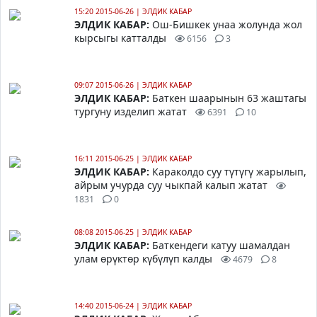
15:20 2015-06-26
|
ЭЛДИК КАБАР
ЭЛДИК КАБАР:
Ош-Бишкек унаа жолунда жол
кырсыгы катталды
6156
3
09:07 2015-06-26
|
ЭЛДИК КАБАР
ЭЛДИК КАБАР:
Баткен шаарынын 63 жаштагы
тургуну изделип жатат
6391
10
16:11 2015-06-25
|
ЭЛДИК КАБАР
ЭЛДИК КАБАР:
Караколдо суу түтүгү жарылып,
айрым учурда суу чыкпай калып жатат
1831
0
08:08 2015-06-25
|
ЭЛДИК КАБАР
ЭЛДИК КАБАР:
Баткендеги катуу шамалдан
улам өрүктөр күбүлүп калды
4679
8
14:40 2015-06-24
|
ЭЛДИК КАБАР