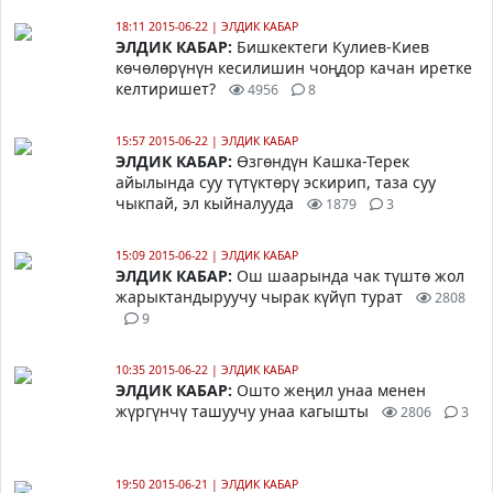
18:11 2015-06-22
|
ЭЛДИК КАБАР
ЭЛДИК КАБАР:
Бишкектеги Кулиев-Киев
көчөлөрүнүн кесилишин чоңдор качан иретке
келтиришет?
4956
8
15:57 2015-06-22
|
ЭЛДИК КАБАР
ЭЛДИК КАБАР:
Өзгөндүн Кашка-Терек
айылында суу түтүктөрү эскирип, таза суу
чыкпай, эл кыйналууда
1879
3
15:09 2015-06-22
|
ЭЛДИК КАБАР
ЭЛДИК КАБАР:
Ош шаарында чак түштө жол
жарыктандыруучу чырак күйүп турат
2808
9
10:35 2015-06-22
|
ЭЛДИК КАБАР
ЭЛДИК КАБАР:
Ошто жеңил унаа менен
жүргүнчү ташуучу унаа кагышты
2806
3
19:50 2015-06-21
|
ЭЛДИК КАБАР