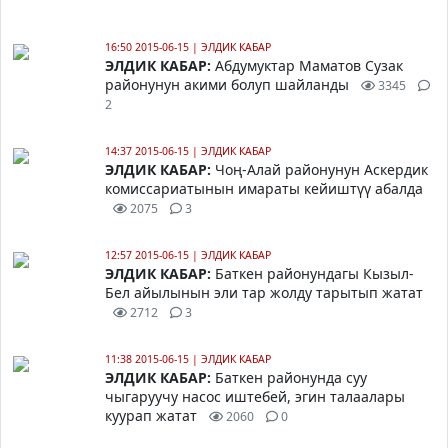
16:50 2015-06-15
|
ЭЛДИК КАБАР
ЭЛДИК КАБАР:
Абдумуктар Маматов Сузак
районунун акими болуп шайланды
3345
2
14:37 2015-06-15
|
ЭЛДИК КАБАР
ЭЛДИК КАБАР:
Чоң-Алай районунун Аскердик
комиссариатынын имараты кейиштүү абалда
2075
3
12:57 2015-06-15
|
ЭЛДИК КАБАР
ЭЛДИК КАБАР:
Баткен районундагы Кызыл-
Бел айылынын эли тар жолду тарытып жатат
2712
3
11:38 2015-06-15
|
ЭЛДИК КАБАР
ЭЛДИК КАБАР:
Баткен районунда суу
чыгаруучу насос иштебей, эгин талаалары
куурап жатат
2060
0