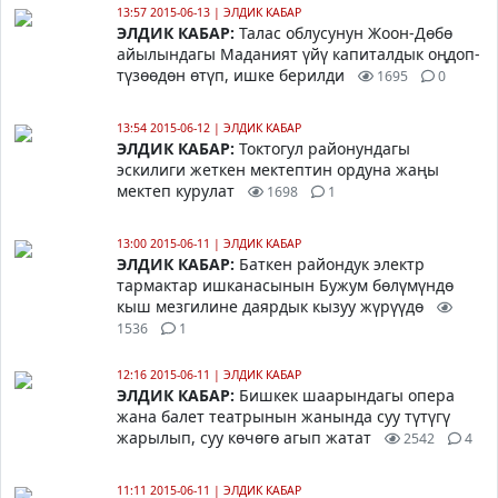
13:57 2015-06-13
|
ЭЛДИК КАБАР
ЭЛДИК КАБАР:
Талас облусунун Жоон-Дөбө
айылындагы Маданият үйү капиталдык оңдоп-
түзөөдөн өтүп, ишке берилди
1695
0
13:54 2015-06-12
|
ЭЛДИК КАБАР
ЭЛДИК КАБАР:
Токтогул районундагы
эскилиги жеткен мектептин ордуна жаңы
мектеп курулат
1698
1
13:00 2015-06-11
|
ЭЛДИК КАБАР
ЭЛДИК КАБАР:
Баткен райондук электр
тармактар ишканасынын Бужум бөлүмүндө
кыш мезгилине даярдык кызуу жүрүүдө
1536
1
12:16 2015-06-11
|
ЭЛДИК КАБАР
ЭЛДИК КАБАР:
Бишкек шаарындагы опера
жана балет театрынын жанында суу түтүгү
жарылып, суу көчөгө агып жатат
2542
4
11:11 2015-06-11
|
ЭЛДИК КАБАР