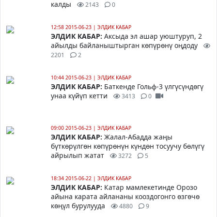
калды
2143
0
12:58 2015-06-23
|
ЭЛДИК КАБАР
ЭЛДИК КАБАР:
Аксыда эл ашар уюштуруп, 2
айылды байланыштырган көпүрөнү оңдоду
2201
2
10:44 2015-06-23
|
ЭЛДИК КАБАР
ЭЛДИК КАБАР:
Баткенде Гольф-3 үлгүсүндөгү
унаа күйүп кетти
3413
0
09:00 2015-06-23
|
ЭЛДИК КАБАР
ЭЛДИК КАБАР:
Жалал-Абадда жаңы
бүткөрүлгөн көпүрөнүн күндөн тосуучу бөлүгү
айрылып жатат
3272
5
18:34 2015-06-22
|
ЭЛДИК КАБАР
ЭЛДИК КАБАР:
Катар мамлекетинде Орозо
айына карата айлананы кооздогонго өзгөчө
көңүл бурулууда
4880
9