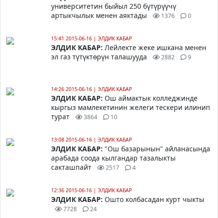
университетин быйыл 250 бүтүрүүчү
артыкчылык менен аяктады
1376
0
15:41 2015-06-16
|
ЭЛДИК КАБАР
ЭЛДИК КАБАР:
Лейлекте жеке ишкана менен
эл газ түтүктөрүн талашууда
2882
9
14:26 2015-06-16
|
ЭЛДИК КАБАР
ЭЛДИК КАБАР:
Ош аймактык колледжинде
кыргыз мамлекетинин желеги тескери илинип
турат
3864
10
13:08 2015-06-16
|
ЭЛДИК КАБАР
ЭЛДИК КАБАР:
"Ош базарынын" айланасында
арабада соода кылгандар тазалыкты
сакташпайт
2517
4
12:36 2015-06-16
|
ЭЛДИК КАБАР
ЭЛДИК КАБАР:
Ошто колбасадан курт чыкты
7728
24