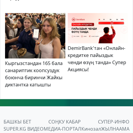
DemirBank'тан «Онлайн-
кредитке пайыздык
ченди өзүң танда» Супер
Кыргызстандан 165 бала
Акциясы!
санариптик коопсуздук
боюнча биринчи Жайкы
диктантка катышты
БАШКЫ БЕТ
СОҢКУ КАБАР
СУПЕР-ИНФО
SUPER.KG ВИДЕО
МЕДИА-ПОРТАЛ
Кинозал
ЖЫЛНААМА