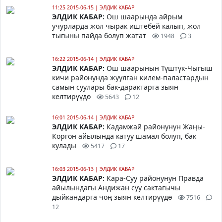
11:25 2015-06-15
|
ЭЛДИК КАБАР
ЭЛДИК КАБАР:
Ош шаарында айрым
учурларда жол чырак иштебей калып, жол
тыгыны пайда болуп жатат
1948
3
16:22 2015-06-14
|
ЭЛДИК КАБАР
ЭЛДИК КАБАР:
Ош шаарынын Түштүк-Чыгыш
кичи районунда жуулган килем-паластардын
самын суулары бак-дарактарга зыян
келтирүүдө
5643
12
16:01 2015-06-14
|
ЭЛДИК КАБАР
ЭЛДИК КАБАР:
Кадамжай районунун Жаңы-
Коргон айылында катуу шамал болуп, бак
кулады
5417
17
16:03 2015-06-13
|
ЭЛДИК КАБАР
ЭЛДИК КАБАР:
Кара-Суу районунун Правда
айылындагы Андижан суу сактагычы
дыйкандарга чоң зыян келтирүүдө
7516
12