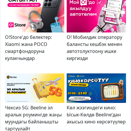
O!Store'до белектер:
О! Мобилдик оператору
Xiaomi жана POCO
балансты кешбэк менен
смартфондоруна
автотолуктоону ишке
кулакчындар
киргизди
Чексиз 5G: Beeline эл
Көл жээг
индеги кино:
аралык роумингде жаңы
Ысык-Көлдө Beeline
’
дан
муундагы байланышты
акысыз кино
көрсөтүүлөр
тартуулайт