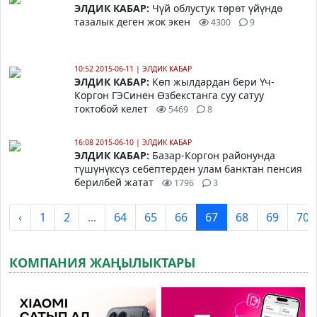
ЭЛДИК КАБАР:
Чүй облустук төрөт үйүндө
тазалык деген жок экен
4300
9
10:52 2015-06-11
|
ЭЛДИК КАБАР
ЭЛДИК КАБАР:
Көп жылдардан бери Үч-
Коргон ГЭСинен Өзбекстанга суу сатуу
токтобой келет
5469
8
16:08 2015-06-10
|
ЭЛДИК КАБАР
ЭЛДИК КАБАР:
Базар-Коргон районунда
түшүнүксүз себептерден улам банктан пенсия
берилбей жатат
1796
3
‹
1
2
...
64
65
66
67
68
69
70
КОМПАНИЯ ЖАҢЫЛЫКТАРЫ