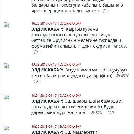
балдарынын токмогуна кабылып, башына 3
ирет операция жасалды
3395
3
16:26 2015-06-17
|
ЭЛДИК КАБАР
ЭЛДИК КАБАР:
"Кыргыз курама
командасынын оюнчулары эмне үчүн
беттеште Орусиянын желегине түспөлдөш
форма кийип алышты?" дейт окурман
5830
31
13:29 2015-06-17
|
ЭЛДИК КАБАР
ЭЛДИК КАБАР:
Катуу шамал чатырын учуруп
кеткен Алай районундагы үйлөр (фото)
4530
5
10:54 2015-06-17
|
ЭЛДИК КАБАР
ЭЛДИК КАБАР:
Ош шаарындагы базарда эт
саткандар малдын ичегилерин Ак-Буура
дарыясына жууп жатышат
3231
7
10:29 2015-06-17
|
ЭЛДИК КАБАР
ЭЛДИК КАБАР:
Ош мамлекеттик