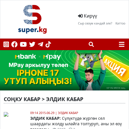
Кирүү
Сыр сөзүм кандай эле?
Каттоо
СОҢКУ КАБАР > ЭЛДИК КАБАР
09:14 2015-06-29
|
ЭЛДИК КАБАР
ЭЛДИК КАБАР:
Сүлүктүдө жүргөн сел
шаардагы жолду ылайга толтуруп, аны эл өзү