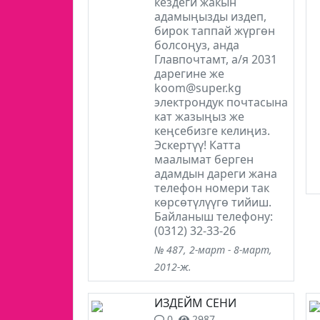
кездеги жакын
адамыңызды издеп,
бирок таппай жүргөн
болсоңуз, анда
Главпочтамт, а/я 2031
дарегине же
koom@super.kg
электрондук почтасына
кат жазыңыз же
кеңсебизге келиңиз.
Эскертүү! Катта
маалымат берген
адамдын дареги жана
телефон номери так
көрсөтүлүүгө тийиш.
Байланыш телефону:
(0312) 32-33-26
№ 487, 2-март - 8-март,
2012-ж.
ИЗДЕЙМ СЕНИ
0
2987