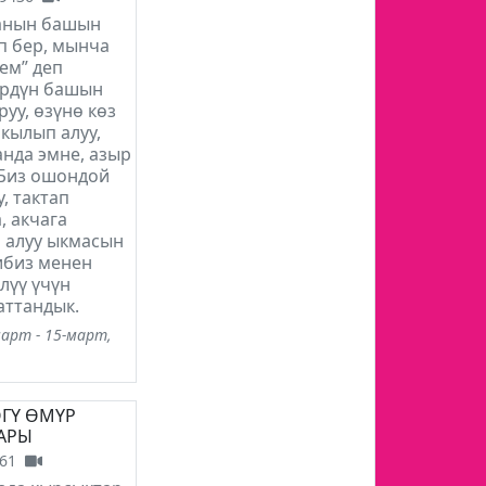
анын башын
п бер, мынча
ем” деп
рдүн башын
уу, өзүнө көз
кылып алуу,
нда эмне, азыр
 Биз ошондой
, тактап
, акчага
 алуу ыкмасын
ибиз менен
лүү үчүн
аттандык.
март - 15-март,
ГҮ ӨМҮР
АРЫ
61