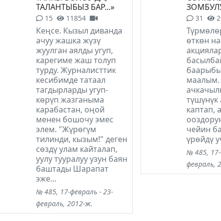
ТАЛАНТЫБЫЗ БАР...»
ЗОМБУЛ
15
11854
31
2
Кеңсе. Кызыл диванда
Түрмөлө
ачуу жашка жүзү
өткөн н
жуулган аялды угуп,
акцияла
карегиме жаш толуп
басылба
турду. Журналисттик
баарыбы
кесибимде татаал
маалым.
тагдырларды угуп-
ачкачыл
көрүп жазганыма
түшүнүк 
карабастан, оңой
каптап,
менен бошочу эмес
ооздорун
элем. "Жүрөгүм
чейин б
тилинди, кызым!" деген
үрөйдү у
сөздү улам кайталап,
№ 485, 17-
уулу тууралуу узун баян
февраль, 
баштады Шарапат
эже...
№ 485, 17-февраль - 23-
февраль, 2012-ж.