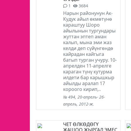
1
3684
Нарын районунун Ак-
Кудук айыл өкмөтүнө
караштуу Шоро
айылынын тургундары
жуттан эптеп аман
калып, мына эми жаз
келди деп сүйүнгөндө
кайрадан кайгыга
батып турган учуру. 10-
апрелден 11-апрелге
караган түнү кутурма
илдети бар карышкыр
айылды аралап 17
короого кирип,..
№ 494, 20-апрель- 26-
апрель, 2012-ж.
ЧЕТ ӨЛКӨДӨГҮ
ЖАШОО ЖЫРГАЛ ЭМЕС