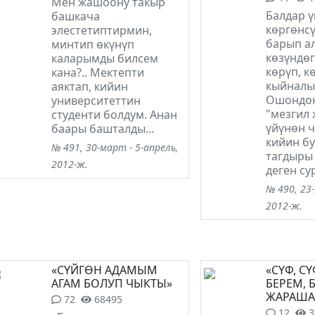
Мен жашоону такыр
Балдар 
башкача
көргөнсү
элестетиптирмин,
барып а
минтип өкүнүп
көзүндөг
каларымды билсем
көрүп, к
кана?.. Мектепти
кыйналы
аяктап, кийин
Ошондон
университеттин
"мезгил 
студенти болдум. Анан
үйүнөн 
баары башталды...
кийин б
№ 491, 30-март - 5-апрель,
тагдыры 
2012-ж.
деген су
№ 490, 23
2012-ж.
«СҮЙГӨН АДАМЫМ
«СҮФ, С
АГАМ БОЛУП ЧЫКТЫ»
БЕРЕМ, 
ЖАРАША.
72
68495
12
3