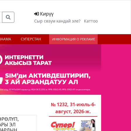
Кирүү
Сыр сөзүм кандай эле?
Каттоо
НААМА
СУПЕРСТАН
ИНФОРМАЦИЯ О РЕКЛАМЕ
№ 1232, 31-июль-6-
август, 2026-ж.
ӨРӨЛҮП,
РЫ ЭЛ
АРДЫН