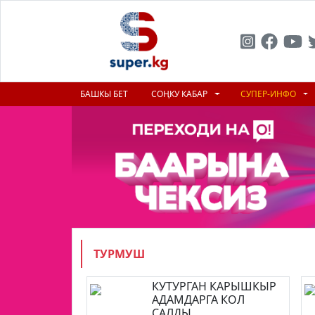
БАШКЫ БЕТ
СОҢКУ КАБАР
СУПЕР-ИНФО
ТУРМУШ
КУТУРГАН КАРЫШКЫР
АДАМДАРГА КОЛ
САЛДЫ