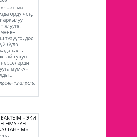
тернеттин
­зда орду чоң.
т аркылуу
 алууга,
 менен
 түзүүгө, дос-
үй-бүлө
 жада калса
кпай туруп
 нерселерди
ууга мүмкүн
лды...
прель- 12-апрель,
БАКТЫМ – ЭКИ
Н ӨМҮРҮН
 КАЛГАНЫМ»
1162