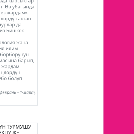
зда кырсыктар
т. Өз убагында
Тез жардам»
лөрдү сактап
чурлар да
Биз Бишкек
к
ология жана
ия илим
 борборунун
масына барып,
 жардам
өндөрдүн
үбө болуп
февраль - 1-март,
ҮН ТУРМУШУ
УКПУ ЖЕ