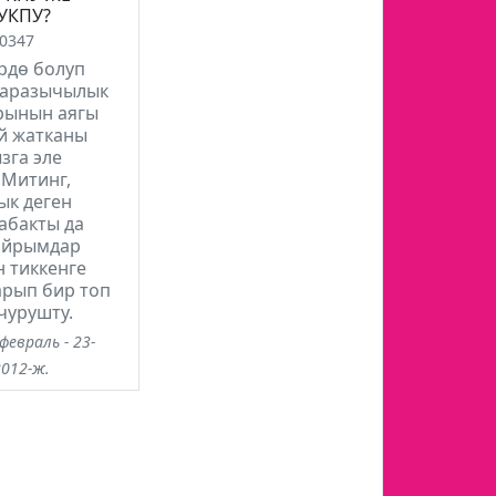
УКПУ?
0347
рдө болуп
ааразычылык
рынын аягы
й жатканы
зга эле
 Митинг,
ык деген
абакты да
 айрымдар
 тиккенге
арып бир топ
чурушту.
февраль - 23-
2012-ж.