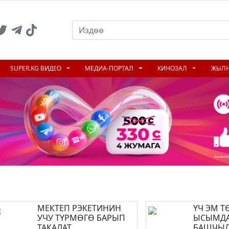
SUPER.KG ВИДЕО
МЕДИА-ПОРТАЛ
КИНОЗАЛ
ЖЫЛ
МЕКТЕП РЭКЕТИНИН
ҮЧ ЭМ Т
УЧУ ТҮРМӨГӨ БАРЫП
ЫСЫМДА
ТАКАЛАТ
БАШЧЫЛ