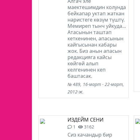
Алгач эле
маектешимдин колунда
бейкапар уктап жаткан
наристеге көзүм түштү.
Мемиреп тынч уйкуда...
Атасынын таштап
кеткенинен, апасынын
кайгысынан кабары
жок. Биз анын апасын
редакцияга кайсы
көйгөй алып
келгенинен кеп
баштасак.
№ 489, 16-март - 22-март,
2012-ж.
ИЗДЕЙМ СЕНИ
1
3162
Сиз качандыр бир