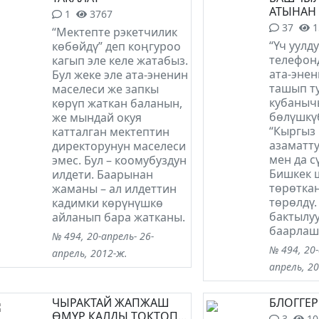
АТЫНАН
1
3767
37
1
“Мектепте рэкетчилик
“Үч уулду
көбөйдү” деп коңгуроо
телефон
кагып эле келе жатабыз.
ата-энен
Бул жеке эле ата-эненин
ташып т
маселеси же запкы
кубаныч
көрүп жаткан баланын,
бөлүшкүб
же мындай окуя
“Кыргыз 
катталган мектептин
азаматту
директорунун маселеси
мен да с
эмес. Бул – коомубуздун
Бишкек 
илдети. Баарынан
төрөтка
жаманы – ал илдеттин
төрөлдү.
кадимки көрүнүшкө
бактылуу
айланып бара жатканы.
баарлаш
№ 494, 20-апрель- 26-
№ 494, 20-
апрель, 2012-ж.
апрель, 2
ЧЫРАКТАЙ ЖАПЖАШ
БЛОГГЕР
ӨМҮР КАЛДЫ ТОКТОП...
3
10