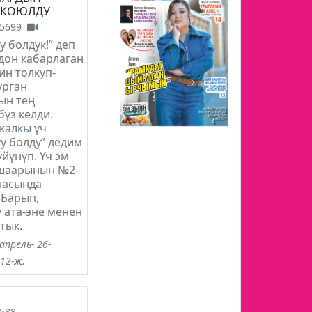
 КОЮЛДУ
5699
у болдук!” деп
дон кабарлаган
ин толкуп-
урган
ын тең
үз келди.
калкы үч
у болду” дедим
үйүнүп. Үч эм
шаарынын №2-
насында
 Барып,
 ата-эне менен
тык.
апрель- 26-
012-ж.
588