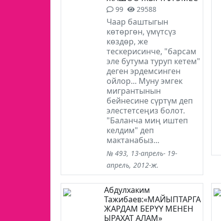
99
29588
Чаар баштыгын
көтөргөн, үмүтсүз
көздөр, же
тескерисинче, "барсам
эле бутума туруп кетем"
деген эрдемсинген
ойлор... Муну эмгек
мигрантынын
бейнесине сүртүм деп
элестетсеңиз болот.
"Баланча миң иштеп
келдим" деп
мактанабыз...
№ 493, 13-апрель- 19-
апрель, 2012-ж.
Абдулхаким
Тажибаев:«МАЙЫПТАРГА
ЖАРДАМ БЕРҮҮ МЕНЕН
ЫРАХАТ АЛАМ»