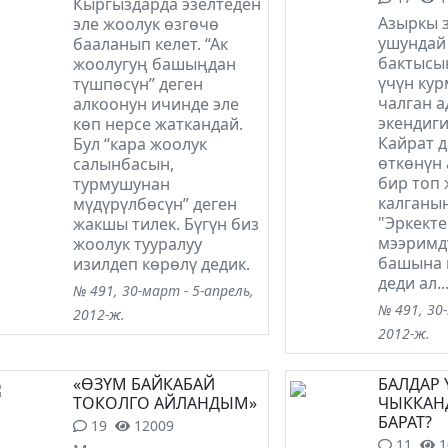
Кыргыздарда эзелтеден
Азыркы 
эле жоолук өзгөчө
ушундай 
бааланып келет. “Ак
бактысы
жоолугуң башыңдан
үчүн ку
түшпөсүн” деген
чалган а
алкоонун ичинде эле
экендиги
көп нерсе жаткандай.
Кайрат 
Бул “кара жоолук
өткөнүн 
салынбасын,
бир топ
турмушунан
калганын
мүдүрүлбөсүн” деген
"Эркект
жакшы тилек. Бүгүн биз
мээримдү
жоолук тууралуу
башына м
изилдеп көрөлү дедик.
деди ал..
№ 491, 30-март - 5-апрель,
№ 491, 30-
2012-ж.
2012-ж.
«ӨЗҮМ БАЙКАБАЙ
БАЛДАР
ТОКОЛГО АЙЛАНДЫМ»
ЧЫККАН
БАРАТ?
19
12009
11
1