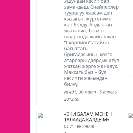
Ушундай кесип бар,
замандаш. Снайперлер
тууралуу жазсам деп
кызыгып жүргөнүмө
көп болду. Андыктан
чыгынып, Токмок
шаарында жайгашкан
“Скорпион” атайын
багыттагы
бригадасынын көзгө
атарлары даярдык өтүп
жаткан жерге жөнөдүк.
Максатыбыз – бул
кесипти жакындан
билүү.
№ 491, 30-март - 5-апрель,
2012-ж.
«ЭКИ БАЛАМ МЕНЕН
ТАЛААДА КАЛДЫМ»
71
29608