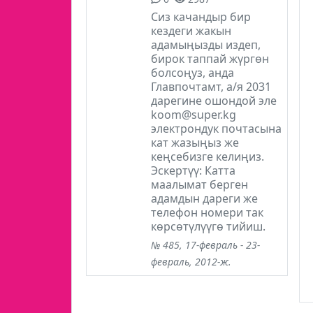
Сиз качандыр бир
кездеги жакын
адамыңызды издеп,
бирок таппай жүргөн
болсоңуз, анда
Главпочтамт, а/я 2031
дарегине ошондой эле
koom@super.kg
электрондук почтасына
кат жазыңыз же
кеңсебизге келиңиз.
Эскертүү: Катта
маалымат берген
адамдын дареги же
телефон номери так
көрсөтүлүүгө тийиш.
№ 485, 17-февраль - 23-
февраль, 2012-ж.