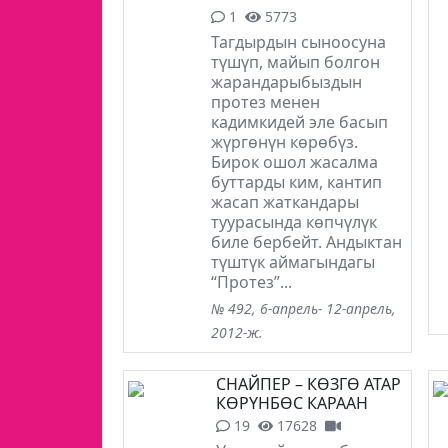
1
5773
Тагдырдын сыноосуна
түшүп, майып болгон
жарандарыбыздын
протез менен
кадимкидей эле басып
жүргөнүн көрөбүз.
Бирок ошол жасалма
буттарды ким, кантип
жасап жаткандары
туурасында көпчүлүк
биле бербейт. Андыктан
түштүк аймагындагы
“Протез”...
№ 492, 6-апрель- 12-апрель,
2012-ж.
СНАЙПЕР – КӨЗГӨ АТАР
КӨРҮНБӨС КАРААН
19
17628