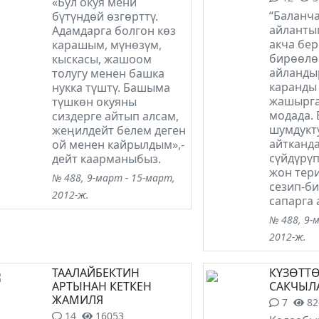
«Бул окуя мени
“Баланч
бүтүндөй өзгөрттү.
айланты
Адамдарга болгон көз
акча бер
карашым, мүнөзүм,
бирөөлө
кыскасы, жашоом
айландыр
толугу менен башка
каранды 
нукка түштү. Башыма
жашырга
түшкөн окуяны
модада.
сиздерге айтып алсам,
шумдукту
жеңилдейт белем деген
айтканда
ой менен кайрылдым»,-
сүйдүрүп
дейт каарманыбыз.
жон тер
№ 488, 9-март - 15-март,
сезип-би
2012-ж.
сапарга 
№ 488, 9-
2012-ж.
ТААЛАЙБЕКТИН
КҮЗӨТТӨ
АРТЫНАН КЕТКЕН
САКЧЫЛ
ЖАМИЛЯ
7
82
14
16053