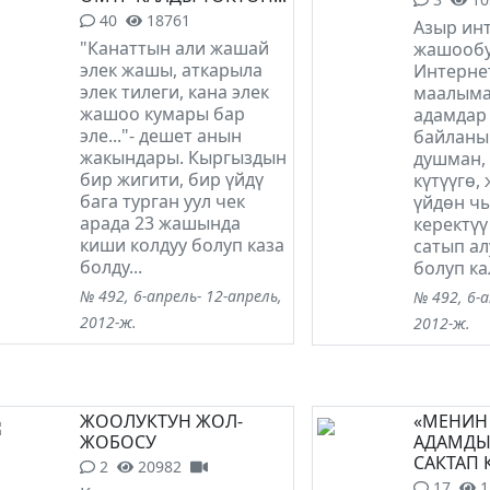
40
18761
Азыр ин
"Канаттын али жашай
жашоо­бу
элек жашы, аткарыла
Интерне
элек тилеги, кана элек
маалымат
жашоо кумары бар
адамдар
эле..."- дешет анын
байланыш
жакындары. Кыргыздын
душман, 
бир жигити, бир үйдү
күтүүгө,
бага турган уул чек
үйдөн чы
арада 23 жашында
керектүү
киши колдуу болуп каза
сатып ал
болду...
болуп ка
№ 492, 6-апрель- 12-апрель,
№ 492, 6-а
2012-ж.
2012-ж.
ЖООЛУКТУН ЖОЛ-
«МЕНИН 
ЖОБОСУ
АДАМДЫ
САКТАП
2
20982
17
1