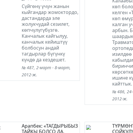
Калаабы
Сүйгөнү үчүн жанын
көп боло
кыйгандар жомоктордо,
келген «
дастандарда эле
көп өмүр
жолукчудай сезилет,
калган у
көпчүлүгүбүзгө.
арбын. 
Канчалык кайгылуу,
шаарды
канчалык кейиштүү
Травмат
болбосун андай
ортопед
тагдырлар бүгүнкү
изилдөө
күндө да кездешет.
кабылда
биринчи
№ 487, 2-март - 8-март,
көрсөтк
2012-ж.
ишине к
кайттык.
№ 486, 24-
2012-ж.
Арапбек: «ТАГДЫРЫБЫЗ
ТҮРМӨН
ТАЙКЫ БОЛСО ДА,
СОЙКУЛ