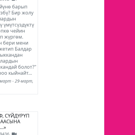
үйүнө барып
збү? Бир жолу
лардын
ү үмүтсүздүктү
өпкө чейин
п жүргөм.
 бери мени
жетип Балдар
чыккандан
улардын
кандай болот?"
роо кыйнайт...
-март - 29-март,
ҮФ, СҮЙДҮРҮП
БААСЫНА
..»
9436